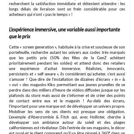
recherchent la satisfaction immédiate et détestent attendre : les
longs délais de livraison sont un frein considérable pour ces
acheteurs qui n’ont « pas le temps » !
L’expérience immersive, une variable aussi importante
que le prix
Cette « screen generation », habituée à la crise et soucieuse de son
portefeuille, recherche autant les univers aux codes très marqués
que les petits prix (50% des filles de la GenZ achètent
prioritairement pendant les soldes) et attend donc des retailers
une expérience d’achat immersive. Réalistes, innovants,
persistants et « self-aware », ils considèrent qu’acheter, c’est aussi
s’amuser ! Que dire de l’installation de dizaines d’écrans « in » &
« out » des magasins Kiko permettant aux jeunes prunelles de se
perdre dans des milliers d’heure de vidéos diffusées jusque sur les
plafonds du store mais aussi de s’informer et de créer des points
de contact entre eux et le magasin ! Au-delà des écrans,
l’important pour une marque est de développer un univers propre.
Mobiliser les sens de ses clients est presque une obligation.
L’exemple d’Abercrombie & Fitch qui, avec Hollister, cherche à
développer son ambiance autour du soleil et des plages
californiennes est révélateur. Dès l’entrée de ses magasins, le décor
est posé et le client comprend qu’il va être plongé à 360° dans un