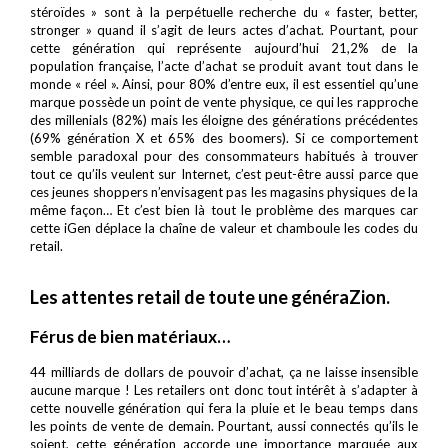
stéroïdes » sont à la perpétuelle recherche du « faster, better,
stronger » quand il s’agit de leurs actes d’achat. Pourtant, pour
cette génération qui représente aujourd’hui 21,2% de la
population française, l’acte d’achat se produit avant tout dans le
monde « réel ». Ainsi, pour 80% d’entre eux, il est essentiel qu’une
marque possède un point de vente physique, ce qui les rapproche
des millenials (82%) mais les éloigne des générations précédentes
(69% génération X et 65% des boomers). Si ce comportement
semble paradoxal pour des consommateurs habitués à trouver
tout ce qu’ils veulent sur Internet, c’est peut-être aussi parce que
ces jeunes shoppers n’envisagent pas les magasins physiques de la
même façon… Et c’est bien là tout le problème des marques car
cette iGen déplace la chaîne de valeur et chamboule les codes du
retail.
Les attentes retail de toute une généraZion.
Férus de bien matériaux…
44 milliards de dollars de pouvoir d’achat, ça ne laisse insensible
aucune marque ! Les retailers ont donc tout intérêt à s’adapter à
cette nouvelle génération qui fera la pluie et le beau temps dans
les points de vente de demain. Pourtant, aussi connectés qu’ils le
soient, cette génération accorde une importance marquée aux