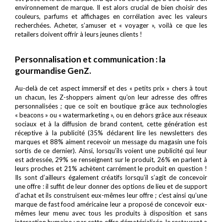
environnement de marque. Il est alors crucial de bien choisir des
couleurs, parfums et affichages en corrélation avec les valeurs
recherchées. Acheter, s’amuser et « voyager », voilà ce que les
retailers doivent offrir à leurs jeunes clients !
Personnalisation et communication : la
gourmandise GenZ.
Au-delà de cet aspect immersif et des « petits prix » chers à tout
un chacun, les Z-shoppers aiment qu’on leur adresse des offres
personnalisées ; que ce soit en boutique grâce aux technologies
« beacons » ou « watermarketing », ou en dehors grâce aux réseaux
sociaux et à la diffusion de brand content, cette génération est
réceptive à la publicité (35% déclarent lire les newsletters des
marques et 88% aiment recevoir un message du magasin une fois
sortis de ce dernier). Ainsi, lorsqu’ils voient une publicité qui leur
est adressée, 29% se renseignent sur le produit, 26% en parlent à
leurs proches et 21% achètent carrément le produit en question !
Ils sont d’ailleurs également créatifs lorsqu’il s’agit de concevoir
une offre : il suffit de leur donner des options de lieu et de support
d’achat et ils construisent eux-mêmes leur offre ; c’est ainsi qu’une
marque de fast food américaine leur a proposé de concevoir eux-
mêmes leur menu avec tous les produits à disposition et sans
interaction humaine ; par cette offre dématérialisée, le restaurant a