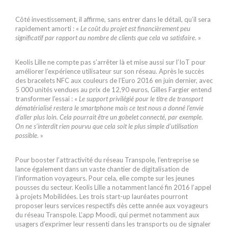
Côté investissement, il affirme, sans entrer dans le détail, qu’il sera
rapidement amorti : «
Le coût du projet est financièrement peu
significatif par rapport au nombre de clients que cela va satisfaire
. »
Keolis Lille ne compte pas s’arrêter là et mise aussi sur l’IoT pour
améliorer l’expérience utilisateur sur son réseau. Après le succès
des bracelets NFC aux couleurs de l’Euro 2016 en juin dernier, avec
5 000 unités vendues au prix de 12,90 euros, Gilles Fargier entend
transformer l’essai : «
Le support privilégié pour le titre de transport
dématérialisé restera le smartphone mais ce test nous a donné l’envie
d’aller plus loin. Cela pourrait être un gobelet connecté, par exemple.
On ne s’interdit rien pourvu que cela soit le plus simple d’utilisation
possible
. »
Pour booster l’attractivité du réseau Transpole, l’entreprise se
lance également dans un vaste chantier de digitalisation de
l’information voyageurs. Pour cela, elle compte sur les jeunes
pousses du secteur. Keolis Lille a notamment lancé fin 2016 l’appel
à projets Mobilidées. Les trois start-up lauréates pourront
proposer leurs services respectifs dès cette année aux voyageurs
du réseau Transpole. L’app Moodi, qui permet notamment aux
usagers d’exprimer leur ressenti dans les transports ou de signaler