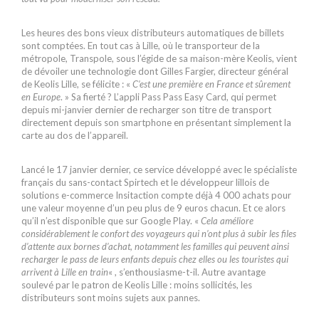
Les heures des bons vieux distributeurs automatiques de billets
sont comptées. En tout cas à Lille, où le transporteur de la
métropole, Transpole, sous l’égide de sa maison-mère Keolis, vient
de dévoiler une technologie dont Gilles Fargier, directeur général
de Keolis Lille, se félicite : «
C’est une première en France et sûrement
en Europe
. » Sa fierté ? L’appli Pass Pass Easy Card, qui permet
depuis mi-janvier dernier de recharger son titre de transport
directement depuis son smartphone en présentant simplement la
carte au dos de l’appareil.
Lancé le 17 janvier dernier, ce service développé avec le spécialiste
français du sans-contact Spirtech et le développeur lillois de
solutions e-commerce Insitaction compte déjà 4 000 achats pour
une valeur moyenne d’un peu plus de 9 euros chacun. Et ce alors
qu’il n’est disponible que sur Google Play. «
Cela améliore
considérablement le confort des voyageurs qui n’ont plus à subir les files
d’attente aux bornes d’achat, notamment les familles qui peuvent ainsi
recharger le pass de leurs enfants depuis chez elles ou les touristes qui
arrivent à Lille en train
« , s’enthousiasme-t-il. Autre avantage
soulevé par le patron de Keolis Lille : moins sollicités, les
distributeurs sont moins sujets aux pannes.