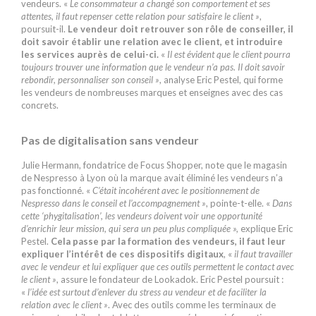
vendeurs. «
Le consommateur a changé son comportement et ses
attentes, il faut repenser cette relation pour satisfaire le client »
,
poursuit-il.
Le vendeur doit retrouver son rôle de conseiller, il
doit savoir établir une relation avec le client, et introduire
les services auprès de celui-ci.
«
Il est évident que le client pourra
toujours trouver une information que le vendeur n’a pas. Il doit savoir
rebondir, personnaliser son conseil »
, analyse Eric Pestel, qui forme
les vendeurs de nombreuses marques et enseignes avec des cas
concrets.
Pas de digitalisation sans vendeur
Julie Hermann, fondatrice de Focus Shopper, note que le magasin
de Nespresso à Lyon où la marque avait éliminé les vendeurs n’a
pas fonctionné. «
C’était incohérent avec le positionnement de
Nespresso dans le conseil et l’accompagnement »
, pointe-t-elle. «
Dans
cette ‘phygitalisation’, les vendeurs doivent voir une opportunité
d’enrichir leur mission, qui sera un peu plus compliquée »,
explique Eric
Pestel.
Cela passe par la formation des vendeurs, il faut leur
expliquer l’intérêt de ces dispositifs digitaux
, «
il faut travailler
avec le vendeur et lui expliquer que ces outils permettent le contact avec
le client »
, assure le fondateur de Lookadok. Eric Pestel poursuit :
«
l’idée est surtout d’enlever du stress au vendeur et de faciliter la
relation avec le client »
. Avec des outils comme les terminaux de