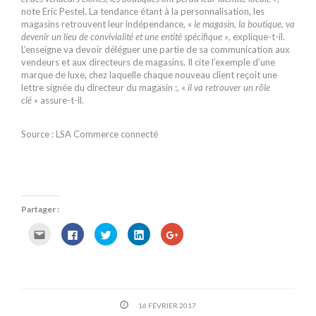
note Eric Pestel. La tendance étant à la personnalisation, les
magasins retrouvent leur indépendance, «
le magasin, la boutique, va
devenir un lieu de convivialité et une entité spécifique »
, explique-t-il.
L’enseigne va devoir déléguer une partie de sa communication aux
vendeurs et aux directeurs de magasins. Il cite l’exemple d’une
marque de luxe, chez laquelle chaque nouveau client reçoit une
lettre signée du directeur du magasin :, «
il va retrouver un rôle
clé »
assure-t-il.
Source : LSA Commerce connecté
Partager :
C
C
C
C
C
l
l
l
l
l
i
i
i
i
i
q
q
q
q
q
u
u
u
u
u
e
e
e
e
e
z
z
z
z
z
p
p
p
p
p
o
o
o
o
o
16 FÉVRIER 2017
u
u
u
u
u