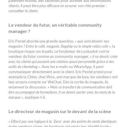
paiement mobile, des tablettes pour accéder aux informations
clients, il peut être plus efficace et assurer son rôle premier :
conseiller le client.
Le vendeur du futur, un véritable community
manager ?
Eric Pestel aborde une grande question, «
que vont devenir nos
magasins ? Entre le café, magasin, flagship ou le simple relais colis »,
la
boutique risque ces écueils. Le fondateur de Lookadok voit le
vendeur du futur comme un community manager, «
il va devoir créer
avec les clients qui passent une relation quasi personnelle grâce à des
outils de clienteling »
. Avec les e-mails ou WhatsApp, il peut
communiquer directement avec le client. Eric Pestel prend pour
exemple la Chine, chez Woo, une marque de luxe, les vendeurs ont
leur propre compte sur WeChat. Dès la sortie du magasin, ils
entament la discussion. «
Mais ce transfert de communication doit
être accompagné de formations. Il va devoir parler avec les mots de la
marque »
, explique-t-il.
Le directeur de magasin sur le devant de la scène
«
Effacé par une logique à la ‘Zara’, avec des points de vente identiques
et des vendeurs clones, les boutiques ont perdu leur identité locale »
,