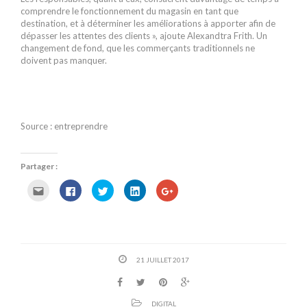
comprendre le fonctionnement du magasin en tant que
destination, et à déterminer les améliorations à apporter afin de
dépasser les attentes des clients », ajoute Alexandtra Frith. Un
changement de fond, que les commerçants traditionnels ne
doivent pas manquer.
Source : entreprendre
Partager :
C
C
C
C
C
l
l
l
l
l
i
i
i
i
i
q
q
q
q
q
u
u
u
u
u
e
e
e
e
e
z
z
z
z
z
p
p
p
p
p
o
o
o
o
o
21 JUILLET 2017
u
u
u
u
u
r
r
r
r
r
e
p
p
p
p
n
a
a
a
a
v
r
r
r
r
o
t
t
t
t
DIGITAL