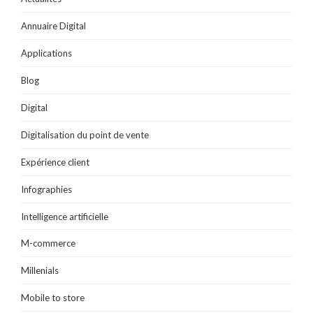
l
e
n
e
n
e
n
ê
n
ê
f
ê
t
ê
t
Annuaire Digital
e
t
r
t
r
n
r
e
r
e
ê
e
)
e
)
t
)
)
Applications
r
e
)
Blog
Digital
Digitalisation du point de vente
Expérience client
Infographies
Intelligence artificielle
M-commerce
Millenials
Mobile to store