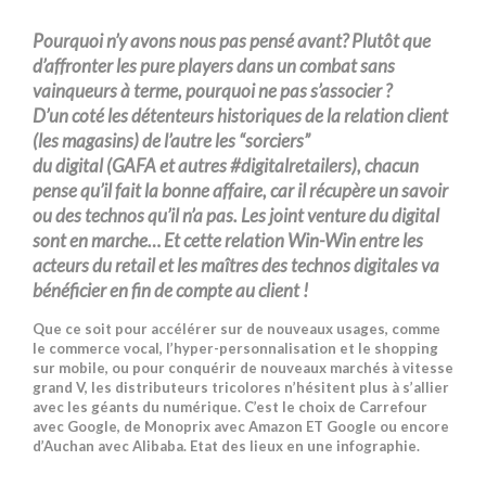
Pourquoi
n’y avons nous
pas pensé avant
?
Plutôt que
d’affronter les pure
players
dans un combat sans
vainqueurs à terme, pourquoi ne pas s’associer ?
D’un
coté
les détenteurs historiques de la relation client
(les magasins) de l’autre les “sorciers”
du
digital
(
GAFA
et autres #
digitalretailers)
, chacun
pense qu’il fait la bonne affaire, car il récupère un savoir
ou des
technos
qu’il n’a pas
.
Les joint venture
du digital
sont
en marche… Et cette relation Win-Win entre les
acteurs du
retail
et les maîtres des
technos
digitales
va
bénéficier en fin de compte au client !
Que ce soit pour accélérer sur de nouveaux usages, comme
le commerce vocal, l’hyper-personnalisation et le shopping
sur mobile, ou pour conquérir de nouveaux marchés à vitesse
grand V, les distributeurs tricolores n’hésitent plus à s’allier
avec les géants du numérique. C’est le choix de Carrefour
avec Google, de Monoprix avec Amazon ET Google ou encore
d’Auchan avec Alibaba. Etat des lieux en une infographie.